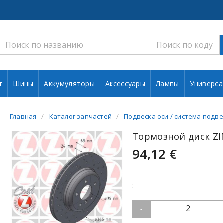
т
Шины
Аккумуляторы
Аксессуары
Лампы
Универса
Главная
Каталог запчастей
Подвеска оси / система подве
Тормозной диск ZI
94,12 €
:
2
-