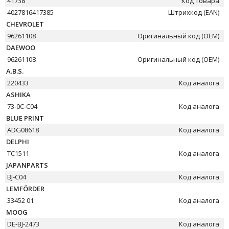
41738
Код товара
4027816417385
Штрихкод (EAN)
CHEVROLET
96261108
Оригинальный код (OEM)
DAEWOO
96261108
Оригинальный код (OEM)
A.B.S.
220433
Код аналога
ASHIKA
73-0C-C04
Код аналога
BLUE PRINT
ADG08618
Код аналога
DELPHI
TC1511
Код аналога
JAPANPARTS
BJ-C04
Код аналога
LEMFÖRDER
33452 01
Код аналога
MOOG
DE-BJ-2473
Код аналога