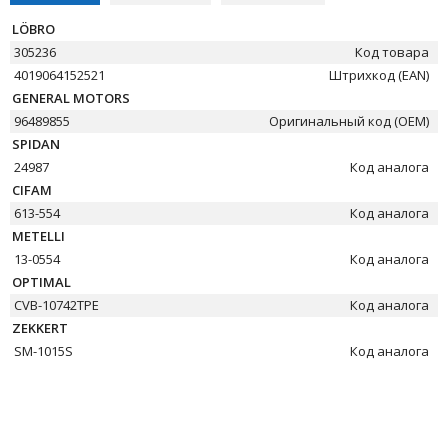
LÖBRO
305236
Код товара
4019064152521
Штрихкод (EAN)
GENERAL MOTORS
96489855
Оригинальный код (OEM)
SPIDAN
24987
Код аналога
CIFAM
613-554
Код аналога
METELLI
13-0554
Код аналога
OPTIMAL
CVB-10742TPE
Код аналога
ZEKKERT
SM-1015S
Код аналога