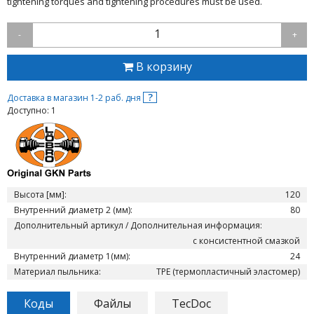
tightening torques and tightening procedures must be used.
1
-
+
В корзину
?
Доставка в магазин 1-2 раб. дня
Доступно: 1
Высота [мм]:
120
Внутренний диаметр 2 (мм):
80
Дополнительный артикул / Дополнительная информация:
с консистентной смазкой
Внутренний диаметр 1(мм):
24
Материал пыльника:
TPE (термопластичный эластомер)
Коды
Файлы
TecDoc