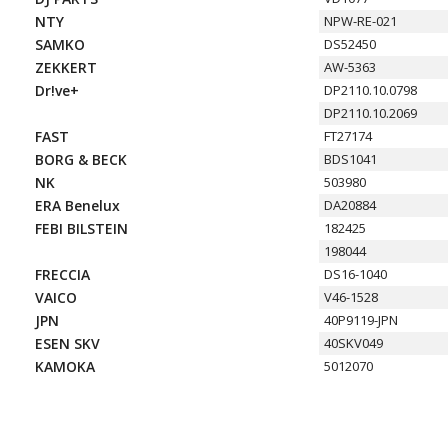
NTY
NPW-RE-021
SAMKO
DS52450
ZEKKERT
AW-5363
Dr!ve+
DP2110.10.0798
DP2110.10.2069
FAST
FT27174
BORG & BECK
BDS1041
NK
503980
ERA Benelux
DA20884
FEBI BILSTEIN
182425
198044
FRECCIA
DS16-1040
VAICO
V46-1528
JPN
40P9119-JPN
ESEN SKV
40SKV049
KAMOKA
5012070