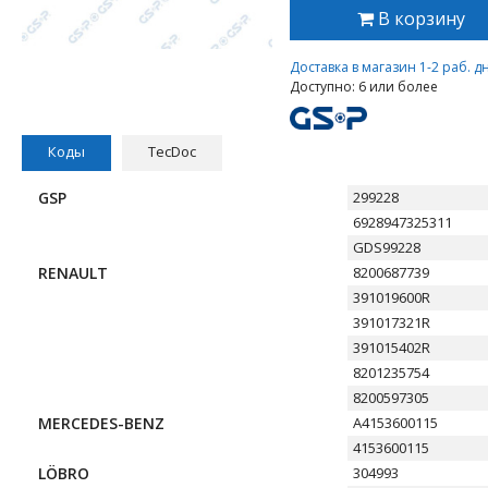
В корзину
Доставка в магазин 1-2 раб. д
Доступно: 6 или более
Коды
TecDoc
GSP
299228
6928947325311
GDS99228
RENAULT
8200687739
391019600R
391017321R
391015402R
8201235754
8200597305
MERCEDES-BENZ
A4153600115
4153600115
LÖBRO
304993