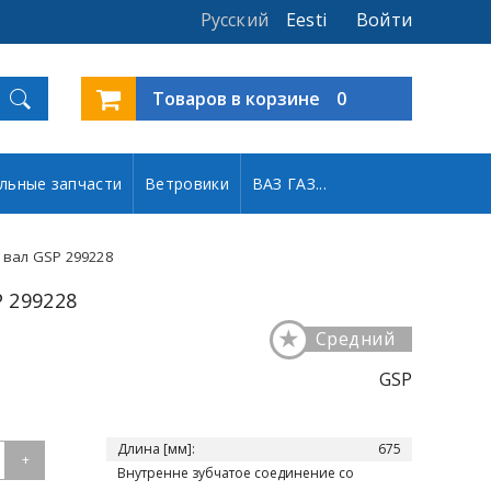
Русский
Eesti
Войти
Товаров в корзине
0
льные запчасти
Ветровики
ВАЗ ГАЗ...
вал GSP 299228
 299228
★
Средний
GSP
Длина [мм]:
675
+
Внутренне зубчатое соединение со