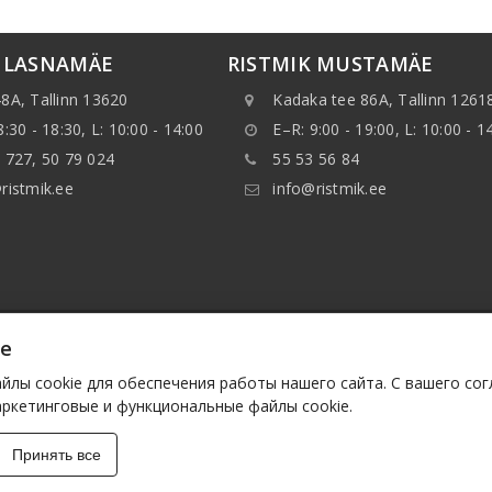
K LASNAMÄE
RISTMIK MUSTAMÄE
8A, Tallinn 13620
Kadaka tee 86A, Tallinn 1261
8:30 - 18:30, L: 10:00 - 14:00
E–R: 9:00 - 19:00, L: 10:00 - 1
 727, 50 79 024
55 53 56 84
ristmik.ee
info@ristmik.ee
ie
нные, указанные на веб-сайте, в особенности, информ
ранять данные или базы данных без предварительного 
лы cookie для обеспечения работы нашего сайта. С вашего со
им лицам. Такие действия будут расцениваться как нар
аркетинговые и функциональные файлы cookie.
у законодательству.
Принять все