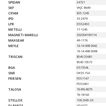
SPIDAN
24721
SKF
VKJC 8649
CIFAM
655-1245
IPD
33-2479
LPR
DS52450
METELLI
17-1245
MAGNETI MARELLI
302004190114
MAXGEAR
49-1176
MEYLE
16-14 498 0042
16-14 498 0098
TRISCAN
8540 25681
8540 10573
BGA
DS7354L
SNR
DK55.154
FRIESEN
FDS1147
FDS3461
TALOSA
76-RN-8075
76-18143
STELLOX
158 2045-SX
DJ PARTS
VD1077