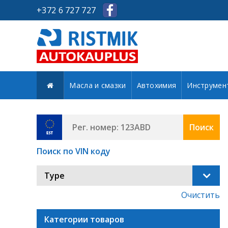
+372 6 727 727
Масла и смазки
Автохимия
Инструмен
Поиск
Поиск по VIN коду
Type
Очистить
Категории товаров