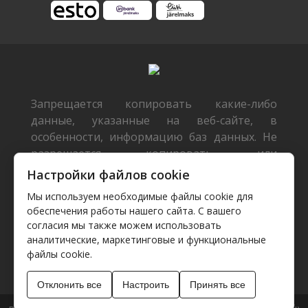
Запрещается копировать какие-либо
данные, указанные на веб-сайте, в
особенности, информацию баз данных. Не
разрешается копировать или
распространять данные или базы данных
Настройки файлов cookie
без предварительного письменного
Мы используем необходимые файлы cookie для
согласия TecDoc или/и разрешать такие
обеспечения работы нашего сайта. С вашего
действия третьим лицам. Такие действия
согласия мы также можем использовать
будут расцениваться как нарушение
аналитические, маркетинговые и функциональные
авторских прав и будут преследоваться
файлы cookie.
согласно действующему законодательству.
Отклонить все
Настроить
Принять все