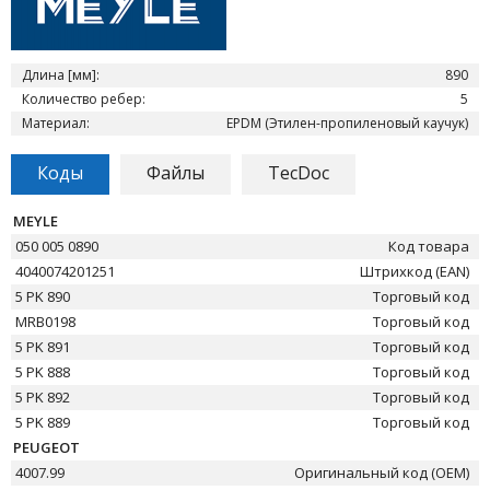
Длина [мм]:
890
Количество ребер:
5
Материал:
EPDM (Этилен-пропиленовый каучук)
Коды
Файлы
TecDoc
MEYLE
050 005 0890
Код товара
4040074201251
Штрихкод (EAN)
5 PK 890
Торговый код
MRB0198
Торговый код
5 PK 891
Торговый код
5 PK 888
Торговый код
5 PK 892
Торговый код
5 PK 889
Торговый код
PEUGEOT
4007.99
Оригинальный код (OEM)