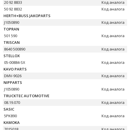
20 92 8833
Код аналога
50 92 8832
Код аналога
HERTH+BUSS JAKOPARTS
J1050890
Код аналога
TOPRAN
501 590
Код аналога
TRISCAN
8640 500890
Код аналога
STELLOX
05-00884-SX
Код аналога
KAVO PARTS
DMV-9026
Код аналога
NIPPARTS
J1050890
Код аналога
TRUCKTEC AUTOMOTIVE
08.19.070
Код аналога
SASIC
5PK890
Код аналога
KAMOKA
7015018
Код аналога