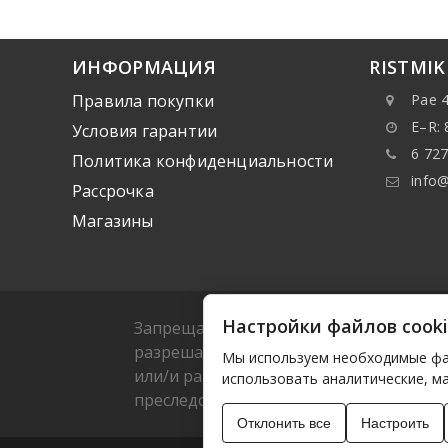
ИНФОРМАЦИЯ
RISTMI
Правила покупки
Pae 4
E–R: 
Условия гарантии
6 727
Политика конфиденциальности
info@
Рассрочка
Mагазины
Настройки файлов cook
Запрещается копировать какие-либо да
разрешается копировать или распрост
Мы используем необходимые фай
или/и разрешать такие действия треть
использовать аналитические, м
преследоваться согласно действующем
Отклонить все
Настроить