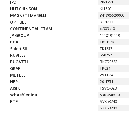
IPD
20-1751
HUTCHINSON
KH 503
MAGNETI MARELLI
341305520000
OPTIBELT
KT 1233
CONTINENTAL CTAM
ct909k10
JP GROUP
1112101110
BGA
TB0102K
Saleri SIL
TK1257
RUVILLE
550257
BUGATTI
BKCD0683
GRAF
TP024
METELLI
29-0024
HEPU
20-1751
AISIN
TSVG-028
schaeffler ina
530 0546 10
BTE
SVK53240
SZK53240