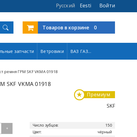
Русский
Eesti
Войти
Товаров в корзине
0
льные запчасти
Ветровики
ВАЗ ГАЗ...
т ремня ГРМ SKF VKMA 01918
М SKF VKMA 01918
★
Премиум
SKF
Число зубцов:
150
+
Цвет:
чёрный