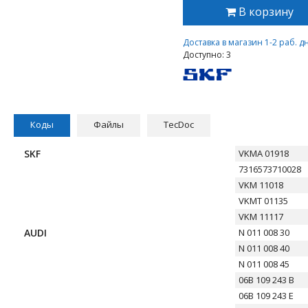
В корзину
Доставка в магазин 1-2 раб. д
Доступно: 3
Коды
Файлы
TecDoc
SKF
VKMA 01918
7316573710028
VKM 11018
VKMT 01135
VKM 11117
AUDI
N 011 008 30
N 011 008 40
N 011 008 45
06B 109 243 B
06B 109 243 E