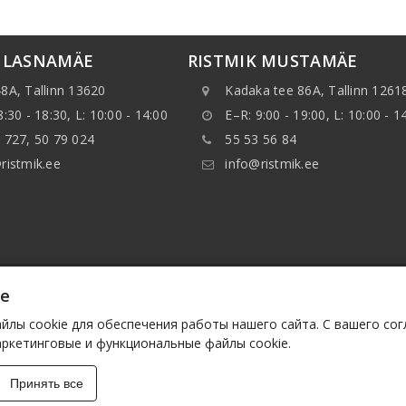
K LASNAMÄE
RISTMIK MUSTAMÄE
8A, Tallinn 13620
Kadaka tee 86A, Tallinn 1261
8:30 - 18:30, L: 10:00 - 14:00
E–R: 9:00 - 19:00, L: 10:00 - 1
 727, 50 79 024
55 53 56 84
ristmik.ee
info@ristmik.ee
ie
нные, указанные на веб-сайте, в особенности, информ
ранять данные или базы данных без предварительного 
лы cookie для обеспечения работы нашего сайта. С вашего со
им лицам. Такие действия будут расцениваться как нар
аркетинговые и функциональные файлы cookie.
у законодательству.
Принять все