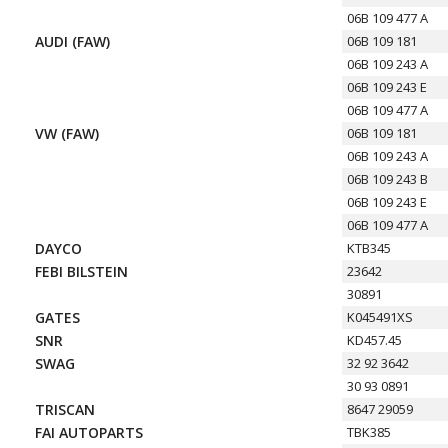
06B 109 477 A
AUDI (FAW)
06B 109 181
06B 109 243 A
06B 109 243 E
06B 109 477 A
VW (FAW)
06B 109 181
06B 109 243 A
06B 109 243 B
06B 109 243 E
06B 109 477 A
DAYCO
KTB345
FEBI BILSTEIN
23642
30891
GATES
K045491XS
SNR
KD457.45
SWAG
32 92 3642
30 93 0891
TRISCAN
8647 29059
FAI AUTOPARTS
TBK385