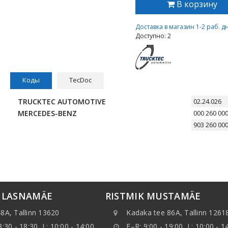
В корзину
Доставка в магазин 1-2 раб. д
Доступно: 2
Коды
TecDoc
TRUCKTEC AUTOMOTIVE
02.24.026
MERCEDES-BENZ
000 260 00
903 260 00
K LASNAMÄE
RISTMIK MUSTAMÄE
8A, Tallinn 13620
Kadaka tee 86A, Tallinn 1261
8:30 - 18:30, L: 10:00 - 14:00
E–R: 9:00 - 19:00, L: 10:00 - 1