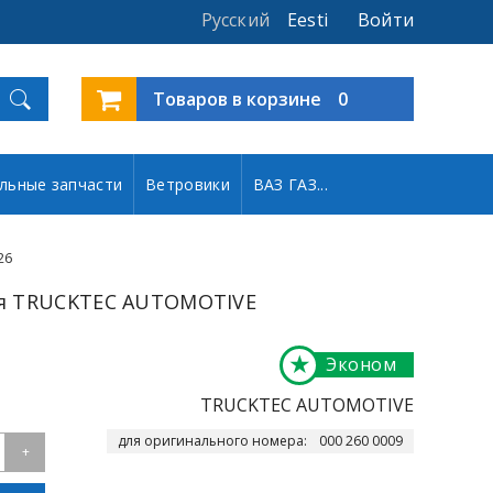
Русский
Eesti
Войти
Товаров в корзине
0
льные запчасти
Ветровики
ВАЗ ГАЗ...
26
я TRUCKTEC AUTOMOTIVE
★
Эконом
TRUCKTEC AUTOMOTIVE
для оригинального номера:
000 260 0009
+