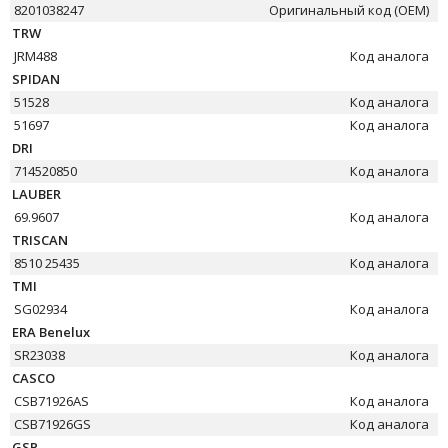
8201038247
Оригинальный код (OEM)
TRW
JRM488
Код аналога
SPIDAN
51528
Код аналога
51697
Код аналога
DRI
714520850
Код аналога
LAUBER
69.9607
Код аналога
TRISCAN
8510 25435
Код аналога
TMI
SG02934
Код аналога
ERA Benelux
SR23038
Код аналога
CASCO
CSB71926AS
Код аналога
CSB71926GS
Код аналога
GSP