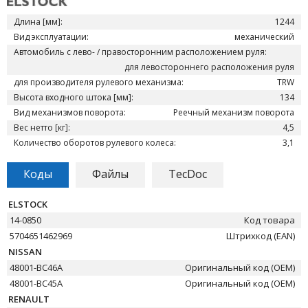
Длина [мм]:
1244
Вид эксплуатации:
механический
Автомобиль с лево- / правосторонним расположением руля:
для левостороннего расположения руля
для производителя рулевого механизма:
TRW
Высота входного штока [мм]:
134
Вид механизмов поворота:
Реечный механизм поворота
Вес нетто [кг]:
4,5
Количество оборотов рулевого колеса:
3,1
Коды
Файлы
TecDoc
ELSTOCK
14-0850
Код товара
5704651462969
Штрихкод (EAN)
NISSAN
48001-BC46A
Оригинальный код (OEM)
48001-BC45A
Оригинальный код (OEM)
RENAULT