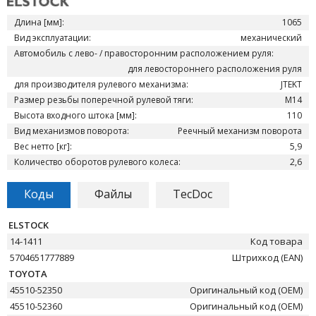
Длина [мм]:
1065
Вид эксплуатации:
механический
Автомобиль с лево- / правосторонним расположением руля:
для левостороннего расположения руля
для производителя рулевого механизма:
JTEKT
Размер резьбы поперечной рулевой тяги:
M14
Высота входного штока [мм]:
110
Вид механизмов поворота:
Реечный механизм поворота
Вес нетто [кг]:
5,9
Количество оборотов рулевого колеса:
2,6
Коды
Файлы
TecDoc
ELSTOCK
14-1411
Код товара
5704651777889
Штрихкод (EAN)
TOYOTA
45510-52350
Оригинальный код (OEM)
45510-52360
Оригинальный код (OEM)