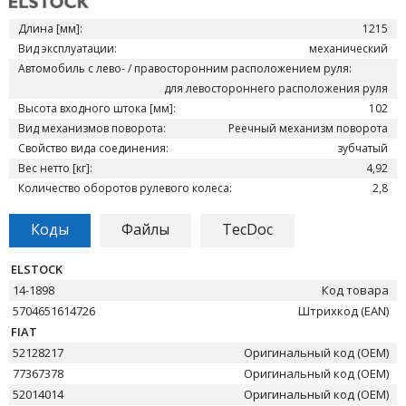
Длина [мм]:
1215
Вид эксплуатации:
механический
Автомобиль с лево- / правосторонним расположением руля:
для левостороннего расположения руля
Высота входного штока [мм]:
102
Вид механизмов поворота:
Реечный механизм поворота
Свойство вида соединения:
зубчатый
Вес нетто [кг]:
4,92
Количество оборотов рулевого колеса:
2,8
Коды
Файлы
TecDoc
ELSTOCK
14-1898
Код товара
5704651614726
Штрихкод (EAN)
FIAT
52128217
Оригинальный код (OEM)
77367378
Оригинальный код (OEM)
52014014
Оригинальный код (OEM)