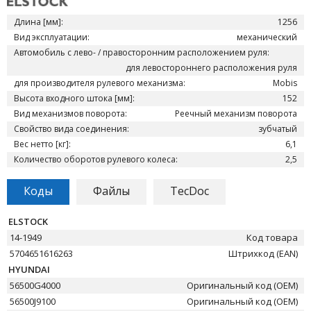
Длина [мм]:
1256
Вид эксплуатации:
механический
Автомобиль с лево- / правосторонним расположением руля:
для левостороннего расположения руля
для производителя рулевого механизма:
Mobis
Высота входного штока [мм]:
152
Вид механизмов поворота:
Реечный механизм поворота
Свойство вида соединения:
зубчатый
Вес нетто [кг]:
6,1
Количество оборотов рулевого колеса:
2,5
Коды
Файлы
TecDoc
ELSTOCK
14-1949
Код товара
5704651616263
Штрихкод (EAN)
HYUNDAI
56500G4000
Оригинальный код (OEM)
56500J9100
Оригинальный код (OEM)