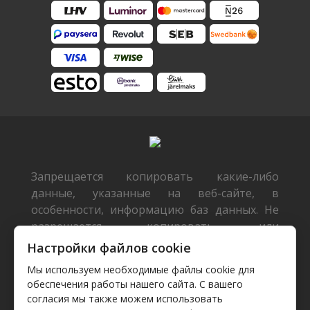
Запрещается копировать какие-либо
данные, указанные на веб-сайте, в
особенности, информацию баз данных. Не
разрешается копировать или
распространять данные или базы данных
Настройки файлов cookie
без предварительного письменного
Мы используем необходимые файлы cookie для
согласия TecDoc или/и разрешать такие
обеспечения работы нашего сайта. С вашего
действия третьим лицам. Такие действия
согласия мы также можем использовать
будут расцениваться как нарушение