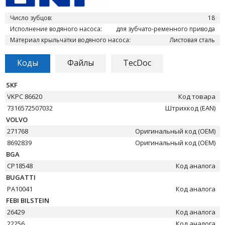
Число зубцов:
18
Исполнение водяного насоса:
для зубчато-ременного привода
Материал крыльчатки водяного насоса:
Листовая сталь
Коды
Файлы
TecDoc
SKF
VKPC 86620
Код товара
7316572507032
Штрихкод (EAN)
VOLVO
271768
Оригинальный код (OEM)
8692839
Оригинальный код (OEM)
BGA
CP18548
Код аналога
BUGATTI
PA10041
Код аналога
FEBI BILSTEIN
26429
Код аналога
22256
Код аналога