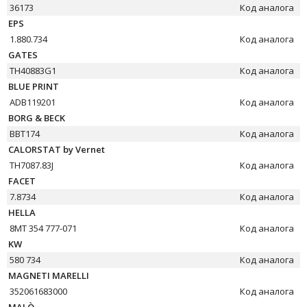
36173
Код аналога
EPS
1.880.734
Код аналога
GATES
TH40883G1
Код аналога
BLUE PRINT
ADB119201
Код аналога
BORG & BECK
BBT174
Код аналога
CALORSTAT by Vernet
TH7087.83J
Код аналога
FACET
7.8734
Код аналога
HELLA
8MT 354 777-071
Код аналога
KW
580 734
Код аналога
MAGNETI MARELLI
352061683000
Код аналога