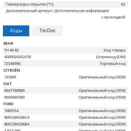
Температура открытия [°C]:
83
Дополнительный артикул / Дополнительная информация:
с прокладкой
Коды
TecDoc
BEHR
TH 40 83
Код товара
4009026932018
Штрихкод (EAN)
72346996
Торговый код
CITROËN
1336AF
Оригинальный код (OEM)
FIAT
9647768980
Оригинальный код (OEM)
9660660380
Оригинальный код (OEM)
FORD
1683554
Оригинальный код (OEM)
9M5Q8A586CA
Оригинальный код (OEM)
9M5Q8A586BA
Оригинальный код (OEM)
1 827 189
Оригинальный код (OEM)