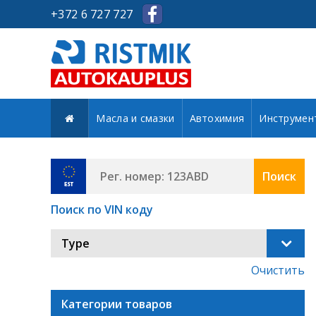
+372 6 727 727
Масла и смазки
Автохимия
Инструмен
Поиск
Поиск по VIN коду
Type
Очистить
Категории товаров