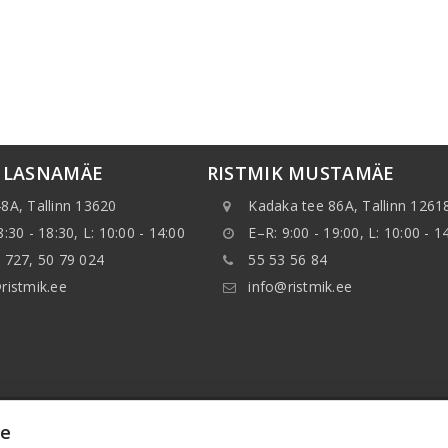
K LASNAMÄE
RISTMIK MUSTAMÄE
8A, Tallinn 13620
Kadaka tee 86A, Tallinn 1261
8:30 - 18:30, L: 10:00 - 14:00
E–R: 9:00 - 19:00, L: 10:00 - 1
 727, 50 79 024
55 53 56 84
ristmik.ee
info@ristmik.ee
ie
нные, указанные на веб-сайте, в особенности, информ