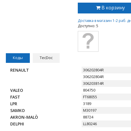
В корзину
Доставка в магазин 1-2 раб. д
Доступно: 5
Коды
TecDoc
RENAULT
306202804R
306202804R
306203814R
VALEO
804750
FAST
FT68055
LPR
3189
SAMKO
M30197
AKRON-MALÒ
88724
DELPHI
LL80246