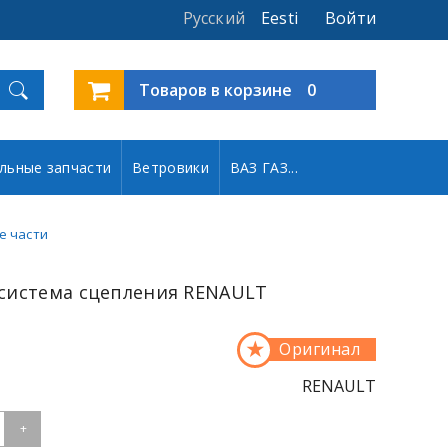
Русский
Eesti
Войти
Товаров в корзине
0
льные запчасти
Ветровики
ВАЗ ГАЗ...
е части
система сцепления RENAULT
★
Оригинал
RENAULT
+