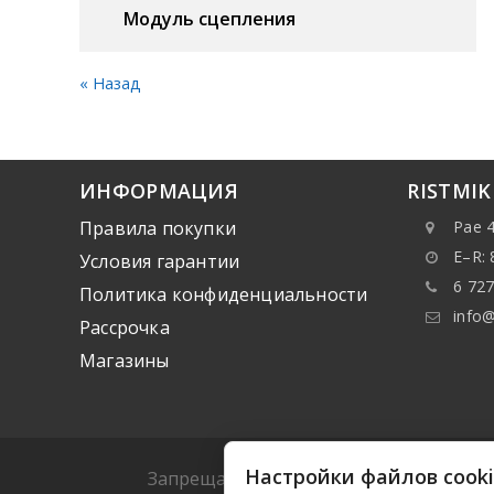
Модуль сцепления
« Назад
ИНФОРМАЦИЯ
RISTMI
Правила покупки
Pae 4
E–R: 
Условия гарантии
6 727
Политика конфиденциальности
info@
Рассрочка
Mагазины
Настройки файлов cook
Запрещается копировать какие-либо да