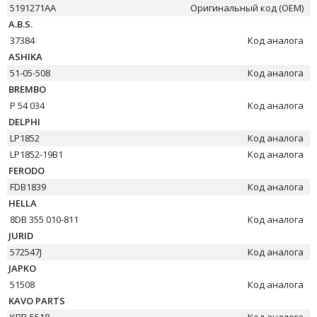
5191271AA
Оригинальный код (OEM)
A.B.S.
37384
Код аналога
ASHIKA
51-05-508
Код аналога
BREMBO
P 54 034
Код аналога
DELPHI
LP1852
Код аналога
LP1852-19B1
Код аналога
FERODO
FDB1839
Код аналога
HELLA
8DB 355 010-811
Код аналога
JURID
572547J
Код аналога
JAPKO
51508
Код аналога
KAVO PARTS