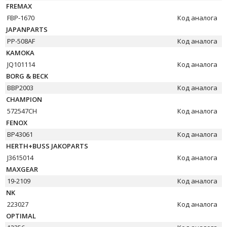
FREMAX
FBP-1670
Код аналога
JAPANPARTS
PP-508AF
Код аналога
KAMOKA
JQ101114
Код аналога
BORG & BECK
BBP2003
Код аналога
CHAMPION
572547CH
Код аналога
FENOX
BP43061
Код аналога
HERTH+BUSS JAKOPARTS
J3615014
Код аналога
MAXGEAR
19-2109
Код аналога
NK
223027
Код аналога
OPTIMAL