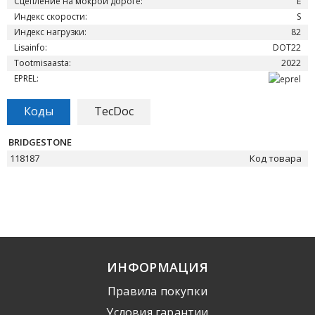
Сцепление на мокрой дороге:
E
Индекс скорости:
S
Индекс нагрузки:
82
Lisainfo:
DOT22
Tootmisaasta:
2022
EPREL:
Коды
TecDoc
BRIDGESTONE
118187
Код товара
ИНФОРМАЦИЯ
Правила покупки
Условия гарантии