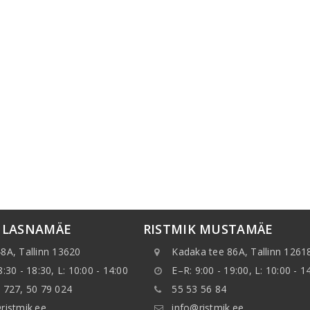
K LASNAMÄE
RISTMIK MUSTAMÄE
8A, Tallinn 13620
Kadaka tee 86A, Tallinn 1261
8:30 - 18:30, L: 10:00 - 14:00
E–R: 9:00 - 19:00, L: 10:00 - 1
 727, 50 79 024
55 53 56 84
ristmik.ee
info@ristmik.ee