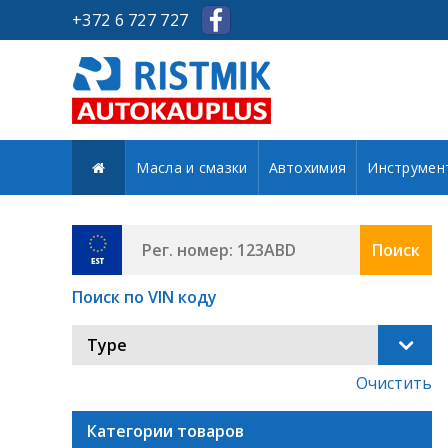
+372 6 727 727
Масла и смазки
Автохимия
Инструмен
Поиск
Поиск по VIN коду
Type
Очистить
Категории товаров