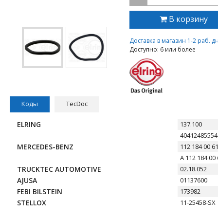
В корзину
Доставка в магазин 1-2 раб. д
Доступно: 6 или более
Коды
TecDoc
ELRING
137.100
40412485554
MERCEDES-BENZ
112 184 00 6
A 112 184 00 
TRUCKTEC AUTOMOTIVE
02.18.052
AJUSA
01137600
FEBI BILSTEIN
173982
STELLOX
11-25458-SX