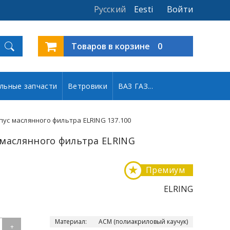
Русский
Eesti
Войти
Товаров в корзине
0
льные запчасти
Ветровики
ВАЗ ГАЗ...
пус маслянного фильтра ELRING 137.100
 маслянного фильтра ELRING
★
Премиум
ELRING
Материал:
АСМ (полиакриловый каучук)
+