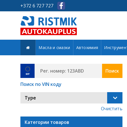
+372 6 727 727
Масла и смазки
Автохимия
Инструмен
Поиск
Поиск по VIN коду
Type
Очистить
Категории товаров