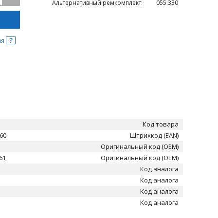
Альтернативный ремкомплект:
055.330
?
ня
Код товара
60
Штрихкод (EAN)
1
Оригинальный код (OEM)
61
Оригинальный код (OEM)
Код аналога
Код аналога
Код аналога
Код аналога