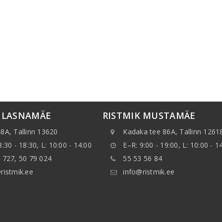
K LASNAMÄE
RISTMIK MUSTAMÄE
8A, Tallinn 13620
Kadaka tee 86A, Tallinn 1261
8:30 - 18:30, L: 10:00 - 14:00
E–R: 9:00 - 19:00, L: 10:00 - 1
 727, 50 79 024
55 53 56 84
ristmik.ee
info@ristmik.ee