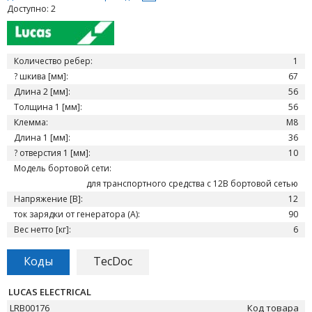
Доступно: 2
Количество ребер:
1
? шкива [мм]:
67
Длина 2 [мм]:
56
Толщина 1 [мм]:
56
Клемма:
M8
Длина 1 [мм]:
36
? отверстия 1 [мм]:
10
Модель бортовой сети:
для транспортного средства с 12В бортовой сетью
Напряжение [В]:
12
ток зарядки от генератора (А):
90
Вес нетто [кг]:
6
Коды
TecDoc
LUCAS ELECTRICAL
LRB00176
Код товара