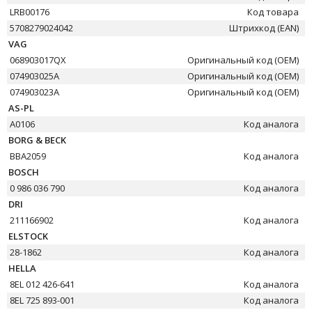
LRB00176
Код товара
5708279024042
Штрихкод (EAN)
VAG
068903017QX
Оригинальный код (OEM)
074903025A
Оригинальный код (OEM)
074903023A
Оригинальный код (OEM)
AS-PL
A0106
Код аналога
BORG & BECK
BBA2059
Код аналога
BOSCH
0 986 036 790
Код аналога
DRI
211166902
Код аналога
ELSTOCK
28-1862
Код аналога
HELLA
8EL 012 426-641
Код аналога
8EL 725 893-001
Код аналога