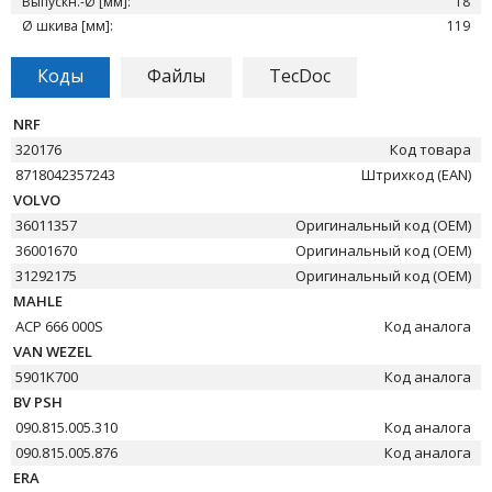
Выпускн.-Ø [мм]:
18
Ø шкива [мм]:
119
Коды
Файлы
TecDoc
NRF
320176
Код товара
8718042357243
Штрихкод (EAN)
VOLVO
36011357
Оригинальный код (OEM)
36001670
Оригинальный код (OEM)
31292175
Оригинальный код (OEM)
MAHLE
ACP 666 000S
Код аналога
VAN WEZEL
5901K700
Код аналога
BV PSH
090.815.005.310
Код аналога
090.815.005.876
Код аналога
ERA