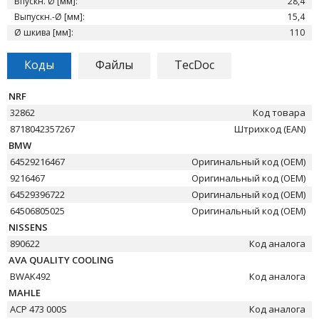
Впускн. Ø [мм]:
28,4
Выпускн.-Ø [мм]:
15,4
Ø шкива [мм]:
110
Коды
Файлы
TecDoc
NRF
32862
Код товара
8718042357267
Штрихкод (EAN)
BMW
64529216467
Оригинальный код (OEM)
9216467
Оригинальный код (OEM)
64529396722
Оригинальный код (OEM)
64506805025
Оригинальный код (OEM)
NISSENS
890622
Код аналога
AVA QUALITY COOLING
BWAK492
Код аналога
MAHLE
ACP 473 000S
Код аналога