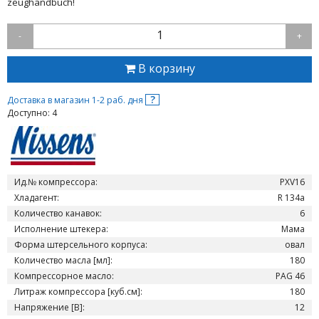
zeughandbuch!
1
-
+
В корзину
?
Доставка в магазин 1-2 раб. дня
Доступно: 4
Ид.№ компрессора:
PXV16
Хладагент:
R 134a
Количество канавок:
6
Исполнение штекера:
Мама
Форма штерсельного корпуса:
овал
Количество масла [мл]:
180
Компрессорное масло:
PAG 46
Литраж компрессора [куб.см]:
180
Напряжение [В]:
12