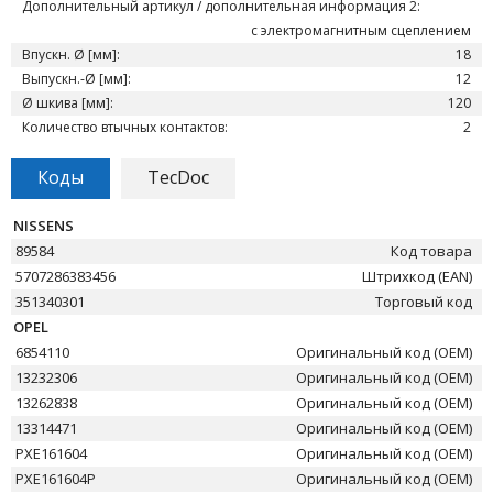
Дополнительный артикул / дополнительная информация 2:
с электромагнитным сцеплением
Впускн. Ø [мм]:
18
Выпускн.-Ø [мм]:
12
Ø шкива [мм]:
120
Количество втычных контактов:
2
Коды
TecDoc
NISSENS
89584
Код товара
5707286383456
Штрихкод (EAN)
351340301
Торговый код
OPEL
6854110
Оригинальный код (OEM)
13232306
Оригинальный код (OEM)
13262838
Оригинальный код (OEM)
13314471
Оригинальный код (OEM)
PXE161604
Оригинальный код (OEM)
PXE161604P
Оригинальный код (OEM)