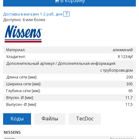
В корзину
?
Доставка в магазин 1-2 раб. дня
Доступно: 6 или более
Материал:
алюминий
Хладагент:
R 1234yf
Дополнительный артикул / Дополнительная информация:
с трубопроводом
Длина сети [мм]:
200
Ширина сети [мм]:
305
Глубина сети [мм]:
65
Впускн. Ø [мм]:
11,7
Выпускн.-Ø [мм]:
17,5
Коды
Файлы
TecDoc
NISSENS