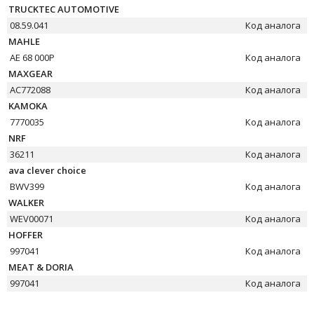
TRUCKTEC AUTOMOTIVE
08.59.041
Код аналога
MAHLE
AE 68 000P
Код аналога
MAXGEAR
AC772088
Код аналога
KAMOKA
7770035
Код аналога
NRF
36211
Код аналога
ava clever choice
BWV399
Код аналога
WALKER
WEV00071
Код аналога
HOFFER
997041
Код аналога
MEAT & DORIA
997041
Код аналога