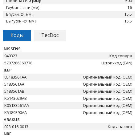
Ширина сети [мм]:
500
Глубина сети [мм]:
16
Впускн. Ø [мм]:
15,5
Выпускн.-Ø [мм]:
15,5
Коды
TecDoc
NISSENS
940323
Код товара
5707286360778
Штрихкод (EAN)
JEEP
05183561AA
Оригинальный код (OEM)
5183561AA
Оригинальный код (OEM)
5183561AB
Оригинальный код (OEM)
K5143029AB
Оригинальный код (OEM)
K05183561AA
Оригинальный код (OEM)
K5189390AA
Оригинальный код (OEM)
ABAKUS
023-016-0013
Код аналога
NRF