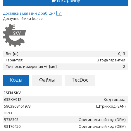
В корзину
?
Доставка в магазин 2 раб. дня
Доступно: 6 или более
Вес [кг]:
0,13
Гарантия:
3 года гарантии
Точность измерения +/- [мм]:
2
Коды
Файлы
TecDoc
ESEN SKV
63SKV912
Код товара
5903968461973
Штрихкод (EAN)
OPEL
5738393
Оригинальный код (OEM)
93176450
Оригинальный код (OEM)