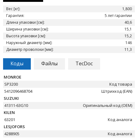
Вес [кг]:
1,800
Гарантия:
5 лет гарантии
Длина упаковки [см]:
40,6
Ширина упаковки [см]:
15,1
Высота упаковки [см]:
15,2
Наружный диаметр [мм]:
146
Диаметр проволоки [мм]:
11,3
Коды
Файлы
TecDoc
MONROE
SP3200
Код товара
5412096468704
Штрихкод (EAN)
SUZUKI
41311-63G10
Оригинальный код (OEM)
KILEN
63201
Код аналога
LESJOFORS
4288905
Код аналога