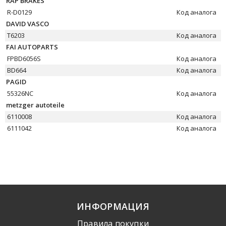
RAP BRAKES
R-D0129
Код аналога
DAVID VASCO
T6203
Код аналога
FAI AUTOPARTS
FPBD6056S
Код аналога
BD664
Код аналога
PAGID
55326NC
Код аналога
metzger autoteile
6110008
Код аналога
6111042
Код аналога
ИНФОРМАЦИЯ
Правила покупки