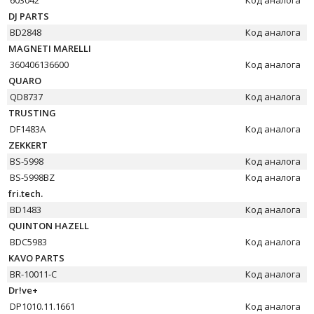
603042
Код аналога
DJ PARTS
BD2848
Код аналога
MAGNETI MARELLI
360406136600
Код аналога
QUARO
QD8737
Код аналога
TRUSTING
DF1483A
Код аналога
ZEKKERT
BS-5998
Код аналога
BS-5998BZ
Код аналога
fri.tech.
BD1483
Код аналога
QUINTON HAZELL
BDC5983
Код аналога
KAVO PARTS
BR-10011-C
Код аналога
Dr!ve+
DP1010.11.1661
Код аналога