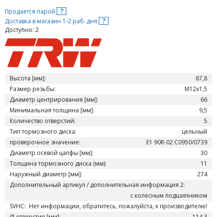
?
Продается парой
?
Доставка в магазин 1-2 раб. дня
Доступно: 2
Высота [мм]:
87,8
Размер резьбы:
M12x1,5
Диаметр центрирования [мм]:
66
Минимальная толщина [мм]:
9,5
Количество отверстий:
5
Тип тормозного диска:
цельный
проверочное значение:
E1 90R-02 C0950/0739
Диаметр осевой цапфы [мм]:
30
Толщина тормозного диска (мм):
11
Наружный диаметр [мм]:
274
Дополнительный артикул / дополнительная информация 2:
с колесным подшипником
SVHC:
Нет информации, обратитесь, пожалуйста, к производителю!
Ø отверстия [мм]:
114,3