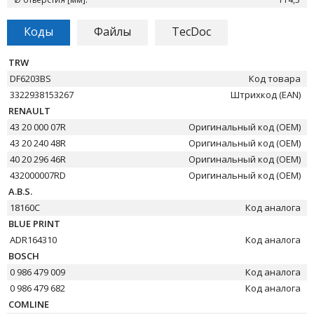
Коды
Файлы
TecDoc
TRW
DF6203BS
Код товара
3322938153267
Штрихкод (EAN)
RENAULT
43 20 000 07R
Оригинальный код (OEM)
43 20 240 48R
Оригинальный код (OEM)
40 20 296 46R
Оригинальный код (OEM)
432000007RD
Оригинальный код (OEM)
A.B.S.
18160C
Код аналога
BLUE PRINT
ADR164310
Код аналога
BOSCH
0 986 479 009
Код аналога
0 986 479 682
Код аналога
COMLINE