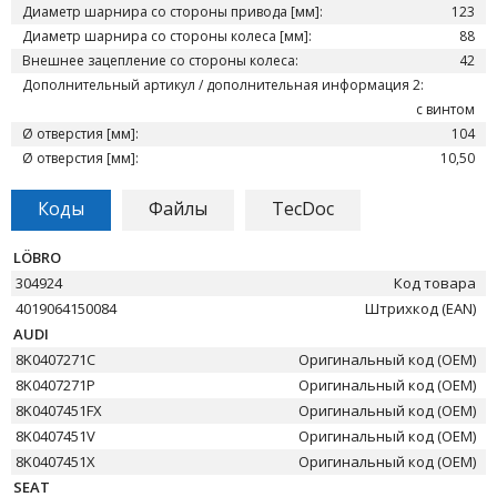
Диаметр шарнира со стороны привода [мм]:
123
Диаметр шарнира со стороны колеса [мм]:
88
Внешнее зацепление со стороны колеса:
42
Дополнительный артикул / дополнительная информация 2:
с винтом
Ø отверстия [мм]:
104
Ø отверстия [мм]:
10,50
Коды
Файлы
TecDoc
LÖBRO
304924
Код товара
4019064150084
Штрихкод (EAN)
AUDI
8K0407271C
Оригинальный код (OEM)
8K0407271P
Оригинальный код (OEM)
8K0407451FX
Оригинальный код (OEM)
8K0407451V
Оригинальный код (OEM)
8K0407451X
Оригинальный код (OEM)
SEAT