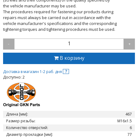
(screws and their components) of the quality specified by
the vehicle manufacturer may be used.
The procedures required for fastening our products during
repairs must always be carried out in accordance with the
vehicle manufacturer's specifications and the corresponding
tightening torques and tightening procedures must be used.
1
-
+
В корзину
?
Доставка в магазин 1-2 раб. дня
Доступно: 2
Длина [мм]:
467
Размер резьбы:
M16x1.5
Количество отверстий:
6
Диаметр прокладки [мм]:
77