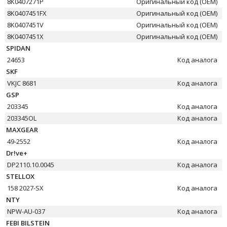
8K0407271P
Оригинальный код (OEM)
8K0407451FX
Оригинальный код (OEM)
8K0407451V
Оригинальный код (OEM)
8K0407451X
Оригинальный код (OEM)
SPIDAN
24653
Код аналога
SKF
VKJC 8681
Код аналога
GSP
203345
Код аналога
203345OL
Код аналога
MAXGEAR
49-2552
Код аналога
Dr!ve+
DP2110.10.0045
Код аналога
STELLOX
158 2027-SX
Код аналога
NTY
NPW-AU-037
Код аналога
FEBI BILSTEIN