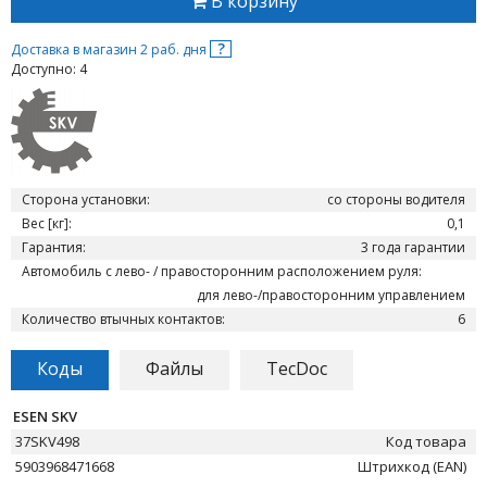
В корзину
?
Доставка в магазин 2 раб. дня
Доступно: 4
Сторона установки:
со стороны водителя
Вес [кг]:
0,1
Гарантия:
3 года гарантии
Автомобиль с лево- / правосторонним расположением руля:
для лево-/правосторонним управлением
Количество втычных контактов:
6
Коды
Файлы
TecDoc
ESEN SKV
37SKV498
Код товара
5903968471668
Штрихкод (EAN)