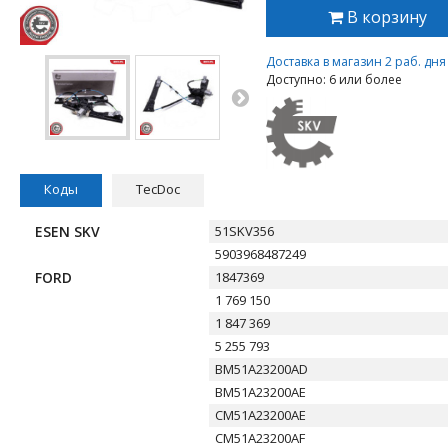
В корзину
Доставка в магазин 2 раб. дн
Доступно: 6 или более
Коды
TecDoc
ESEN SKV
51SKV356
5903968487249
FORD
1847369
1 769 150
1 847 369
5 255 793
BM51A23200AD
BM51A23200AE
CM51A23200AE
CM51A23200AF