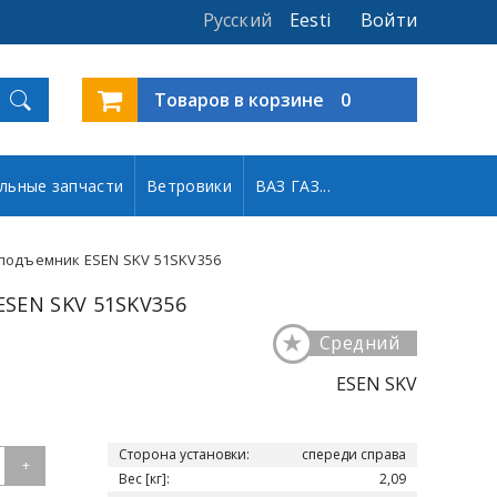
Русский
Eesti
Войти
Товаров в корзине
0
льные запчасти
Ветровики
ВАЗ ГАЗ...
подъемник ESEN SKV 51SKV356
SEN SKV 51SKV356
★
Средний
ESEN SKV
Сторона установки:
спереди справа
+
Вес [кг]:
2,09