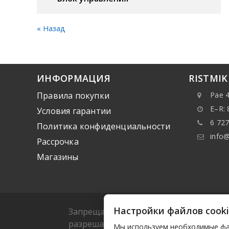
« Назад
ИНФОРМАЦИЯ
RISTMI
Правила покупки
Pae 4
E–R: 
Условия гарантии
6 727
Политика конфиденциальности
info@
Рассрочка
Mагазины
Настройки файлов cook
Запрещается копировать какие-либо да
разрешается копировать или распрост
Мы используем необходимые фай