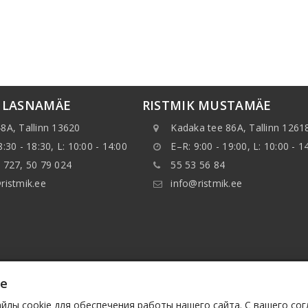
K LASNAMÄE
RISTMIK MUSTAMÄE
8A, Tallinn 13620
Kadaka tee 86A, Tallinn 1261
8:30 - 18:30, L: 10:00 - 14:00
E–R: 9:00 - 19:00, L: 10:00 - 1
 727, 50 79 024
55 53 56 84
ristmik.ee
info@ristmik.ee
ie
нные, указанные на веб-сайте, в особенности, информ
ранять данные или базы данных без предварительного 
лы cookie для обеспечения работы нашего сайта. С вашего со