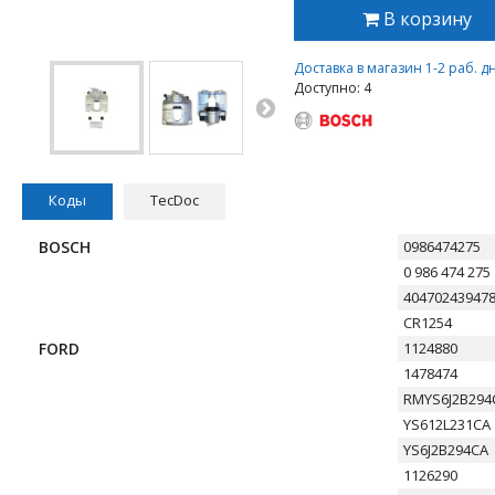
В корзину
Доставка в магазин 1-2 раб. д
Доступно: 4
Коды
TecDoc
BOSCH
0986474275
0 986 474 275
40470243947
CR1254
FORD
1124880
1478474
RMYS6J2B294
YS612L231CA
YS6J2B294CA
1126290