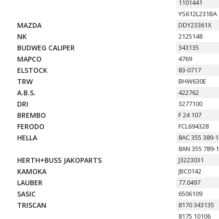
1101441
YS612L231BA
MAZDA
DDY23361X
NK
2125148
BUDWEG CALIPER
343135
MAPCO
4769
ELSTOCK
83-0717
TRW
BHW630E
A.B.S.
422762
DRI
3277100
BREMBO
F 24 107
FERODO
FCL694328
HELLA
8AC 355 389-1
8AN 355 789-
HERTH+BUSS JAKOPARTS
J3223031
KAMOKA
JBC0142
LAUBER
77.0497
SASIC
6506109
TRISCAN
8170 343135
8175 10106