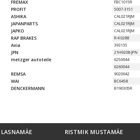
FREMAX
FBC1015R
PROFIT
5007-3151
ASHIKA
CAL021RJM
JAPANPARTS
CAL021RJM
JAPKO
CAL021RJM
RAP BRAKES
R-K0288
Axia
393135
JPN
21H9208-JPN
metzger autoteile
6250044
6260044
REMSA
9020042
WAI
BC6458
DENCKERMANN
B190305R
K LASNAMÄE
RISTMIK MUSTAMÄE