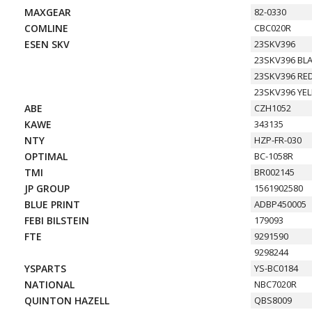
MAXGEAR
82-0330
COMLINE
CBC020R
ESEN SKV
23SKV396
23SKV396 BL
23SKV396 RE
23SKV396 YE
ABE
CZH1052
KAWE
343135
NTY
HZP-FR-030
OPTIMAL
BC-1058R
TMI
BR002145
JP GROUP
1561902580
BLUE PRINT
ADBP450005
FEBI BILSTEIN
179093
FTE
9291590
9298244
YSPARTS
YS-BC0184
NATIONAL
NBC7020R
QUINTON HAZELL
QBS8009