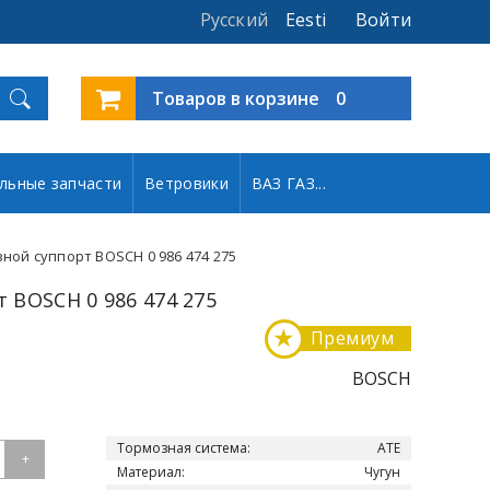
Русский
Eesti
Войти
Товаров в корзине
0
льные запчасти
Ветровики
ВАЗ ГАЗ...
ной суппорт BOSCH 0 986 474 275
 BOSCH 0 986 474 275
★
Премиум
BOSCH
Тормозная система:
ATE
+
Материал:
Чугун