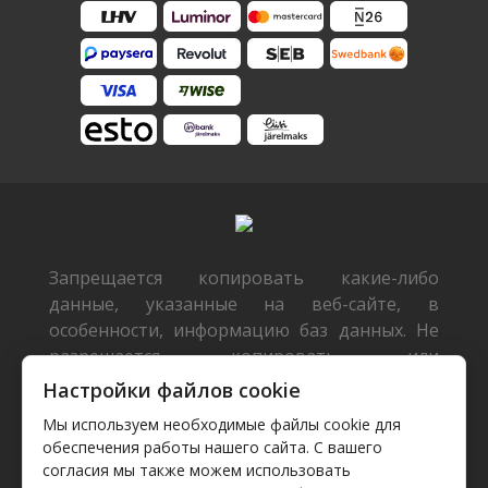
Запрещается копировать какие-либо
данные, указанные на веб-сайте, в
особенности, информацию баз данных. Не
разрешается копировать или
распространять данные или базы данных
Настройки файлов cookie
без предварительного письменного
Мы используем необходимые файлы cookie для
согласия TecDoc или/и разрешать такие
обеспечения работы нашего сайта. С вашего
действия третьим лицам. Такие действия
согласия мы также можем использовать
будут расцениваться как нарушение