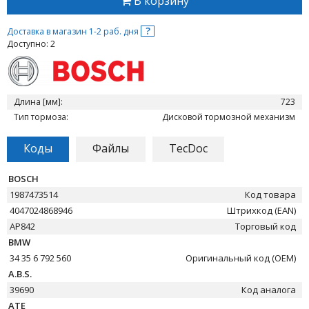
В корзину
?
Доставка в магазин 1-2 раб. дня
Доступно: 2
Длина [мм]:
723
Тип тормоза:
Дисковой тормозной механизм
Коды
Файлы
TecDoc
BOSCH
1987473514
Код товара
4047024868946
Штрихкод (EAN)
AP842
Торговый код
BMW
34 35 6 792 560
Оригинальный код (OEM)
A.B.S.
39690
Код аналога
ATE