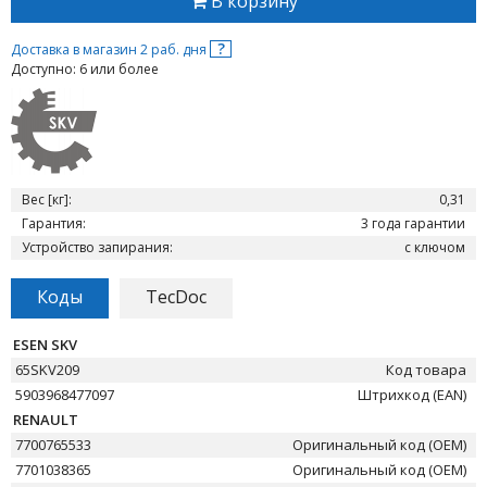
В корзину
?
Доставка в магазин 2 раб. дня
Доступно: 6 или более
Вес [кг]:
0,31
Гарантия:
3 года гарантии
Устройство запирания:
с ключом
Коды
TecDoc
ESEN SKV
65SKV209
Код товара
5903968477097
Штрихкод (EAN)
RENAULT
7700765533
Оригинальный код (OEM)
7701038365
Оригинальный код (OEM)