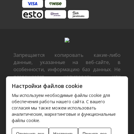
Запрещается копировать какие-либо
данные, указанные на веб-сайте, в
особенности, информацию баз данных. Не
разрешается копировать или
распространять данные или базы данных
Настройки файлов cookie
без предварительного письменного
Мы используем необходимые файлы cookie для
согласия TecDoc или/и разрешать такие
обеспечения работы нашего сайта. С вашего
действия третьим лицам. Такие действия
согласия мы также можем использовать
будут расцениваться как нарушение
аналитические, маркетинговые и функциональные
авторских прав и будут преследоваться
файлы cookie.
согласно действующему законодательству.
Отклонить все
Настроить
Принять все